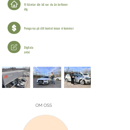
Vi hämtar din bil var du än befinner
dig
Pengarna på ditt kontot innan vi kommer
Digitala
avtal
OM OSS