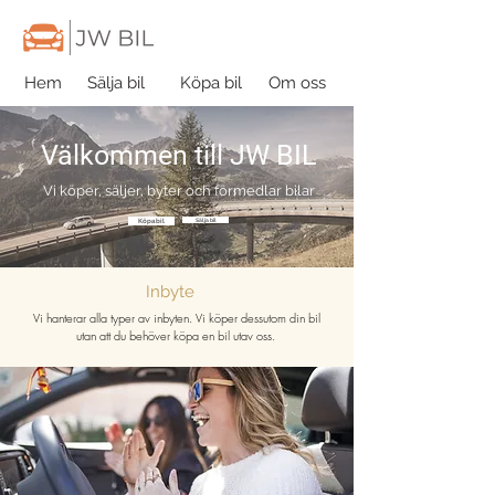
Hem
Sälja bil
Köpa bil
Om oss
Välkommen till JW BIL
Vi köper, säljer, byter och förmedlar bilar
Köpa bil
Sälja bil
Inbyte
Vi hanterar alla typer av inbyten. Vi köper dessutom din bil
utan att du behöver köpa en bil utav oss.