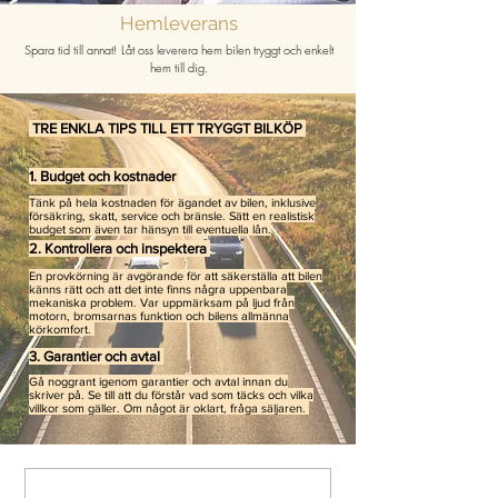
Hemleverans
Spara tid till annat! Låt oss leverera hem bilen tryggt och enkelt
hem till dig.
TRE ENKLA TIPS TILL ETT TRYGGT BILKÖP
1. Budget och kostnader
Tänk på hela kostnaden för ägandet av bilen, inklusive
försäkring, skatt, service och bränsle. Sätt en realistisk
budget som även tar hänsyn till eventuella lån.
2. Kontrollera och inspektera
En provkörning är avgörande för att säkerställa att bilen
känns rätt och att det inte finns några uppenbara
mekaniska problem. Var uppmärksam på ljud från
motorn, bromsarnas funktion och bilens allmänna
körkomfort.
3. Garantier och avtal
Gå noggrant igenom garantier och avtal innan du
skriver på. Se till att du förstår vad som täcks och vilka
villkor som gäller. Om något är oklart, fråga säljaren.